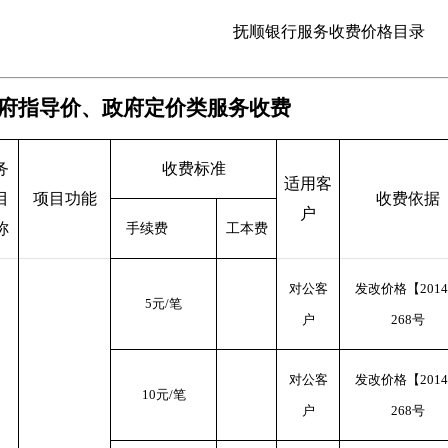
抚顺银行服务收费价格目录
府指导价、政府定价类服务收费
务
收费标准
适用客
目
项目功能
收费依据
户
称
手续费
工本费
对公客
发改价格【201
5元/笔
户
268号
对公客
发改价格【201
10元/笔
户
268号