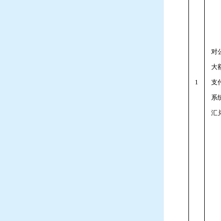
对
大
1
支
系
汇