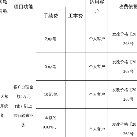
务项
适用客
项目功能
收费依
名称
户
手续费
工本费
发改价格【20
2元/笔
个人客户
268号
发改价格【20
5元/笔
个人客户
268号
客户办理金
发改价格【20
10元/笔
个人客户
人大额
额5万元
268号
付系统
(含）以上
汇兑
跨行转账业
金额的
发改价格【20
务
0.03%
，
个人客户
268号