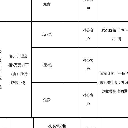
免费
户
对公客
发改价格【201
5元/笔
户
268号
公
客户办理金
额
对公客
额5万元以下
2元/笔
付
户
国家计委、中国
（含）跨行
统
银行关于制定电
转账业务
兑
划收费标准的通
对公客
免费
户
收费标准