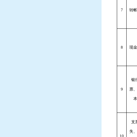
7
转
8
现
银
9
票
支
失
10