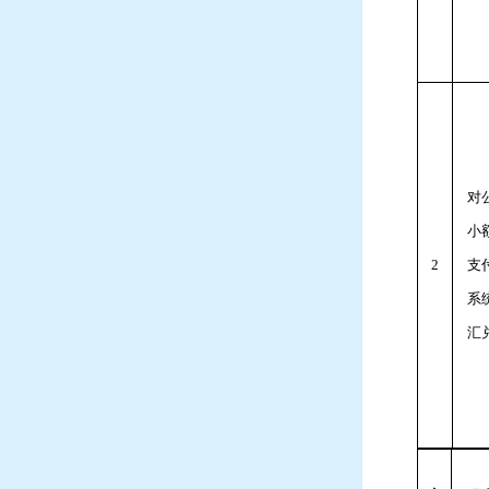
对
小
2
支
系
汇