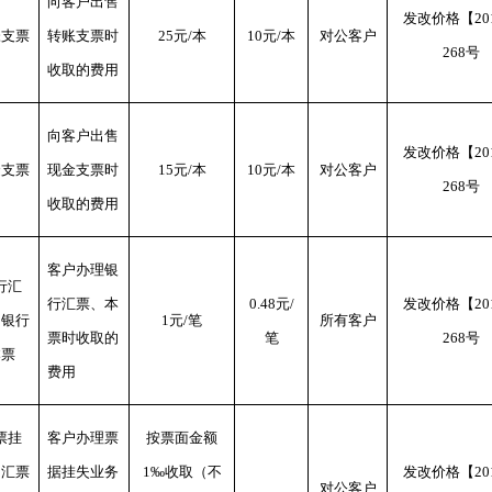
向客户出售
发改价格【20
帐支票
转账支票时
25元/本
10元/本
对公客户
268号
收取的费用
向客户出售
发改价格【20
金支票
现金支票时
15元/本
10元/本
对公客户
268号
收取的费用
客户办理银
行汇
行汇票、本
0.48元/
发改价格【20
、银行
1元/笔
所有客户
票时收取的
笔
268号
本票
费用
票挂
客户办理票
按票面金额
、汇票
据挂失业务
1‰收取（不
发改价格【20
对公客户