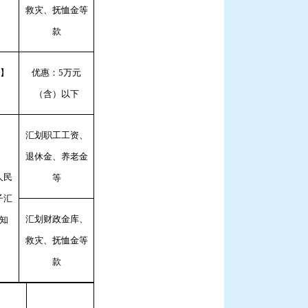
救灾、抚恤金等
款
4】
优惠：5万元
（含）以下
汇划职工工资、
退休金、养老金
人民
等
子汇
汇划财政金库、
知
救灾、抚恤金等
款