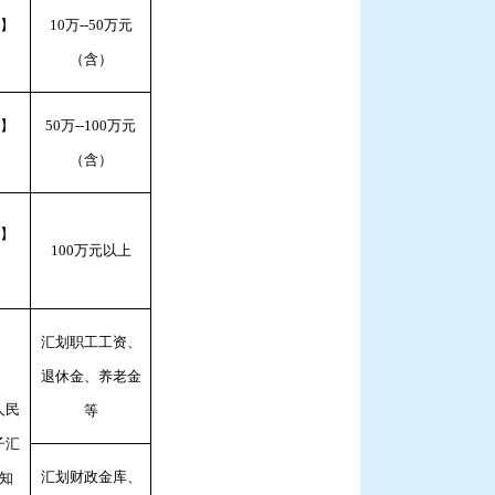
4】
10万--50万元
（含）
4】
50万--100万元
（含）
4】
100万元以上
汇划职工工资、
退休金、养老金
人民
等
子汇
汇划财政金库、
知