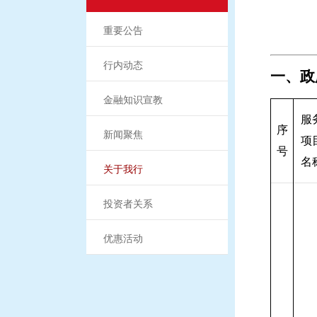
重要公告
行内动态
一、
政
金融知识宣教
服
序
新闻聚焦
项
号
名
关于我行
投资者关系
优惠活动