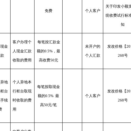
关于印发小额
免费
个人客户
统收费试行标
知
客户办理个
每笔按汇款金
人现金
未开户的
发改价格【20
人现金汇款
额
的
0.5%
，
最
汇款
个人汇款
268号
收取的费用
高收费50元
人异地
个人异地本
每笔按取现金
行柜台
行柜台取现
发改价格【20
额的0.5% 最
个人客户
现手续
时收取的费
268号
高50元/笔
费
用