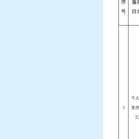
序
服
号
目
个
3
支