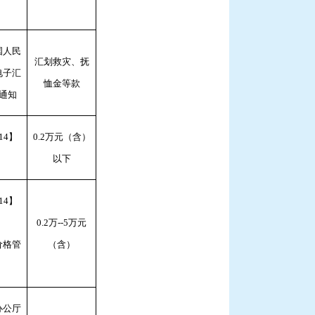
国人民
汇划救灾、抚
电子汇
恤金等款
通知
14】
0.2万元（含）
以下
14】
0.2万--5万元
价格管
（含）
办公厅