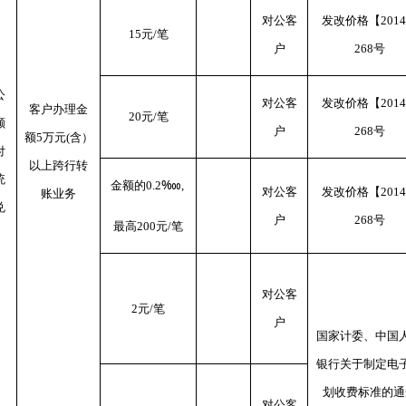
对公客
发改价格【201
15元/笔
户
268号
公
对公客
发改价格【201
客户办理金
20元/笔
额
户
268号
额5万元(含）
付
以上跨行转
统
‱
金额的
0.2
,
对公客
发改价格【201
账业务
兑
户
268号
最高200元/笔
对公客
2元/笔
户
国家计委、中国
银行关于制定电
划收费标准的通
对公客