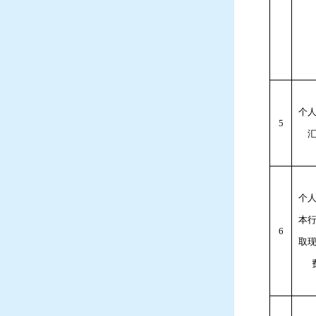
个
5
个
本
6
取