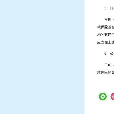
5、
根据
款保险基
构的破产
应当在上
6、
目前
款保险的