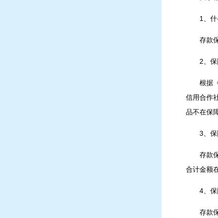
1、
存款
2、
根据
信用合作
品不在保
3、
存款
合计金额
4、
存款