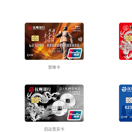
雷锋卡
启运贵宾卡