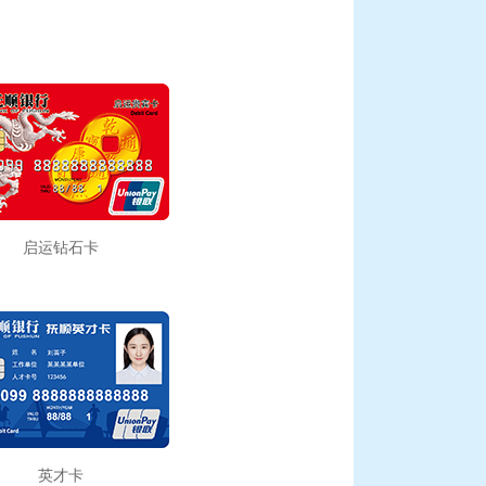
启运钻石卡
英才卡