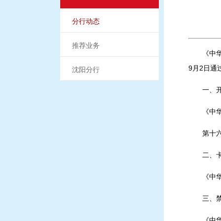
分行动态
推荐业务
《中
9月2日通
沈阳分行
一、
《中
第十
二、
《中
三、
《中