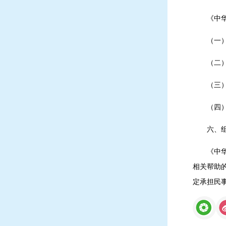
《中
（一
（二
（三
（四
六、
《中
相关帮助
定承担民