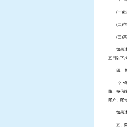
(一)
(二)
(三
如果
五日以下
四、
《中
路、短信
账户、账
如果
五、