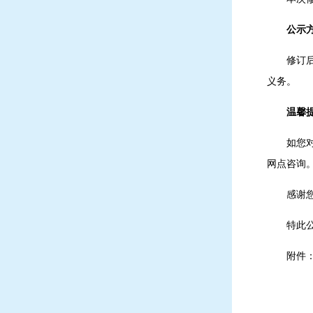
公示
修订
义务。
温馨
如您
网点咨询
感谢
特此
附件