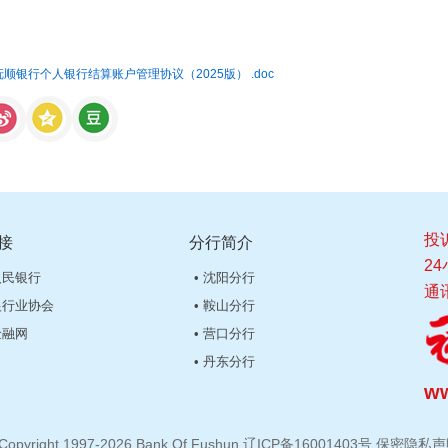
：
顺银行个人银行结算账户管理协议（2025版） .doc
投诉
接
分行简介
24
人民银行
• 沈阳分行
通
银行业协会
• 鞍山分行
金融网
• 营口分行
• 丹东分行
ww
ight 1997-2026 Bank Of Fushun
辽ICP备16001403号
保密隐私声