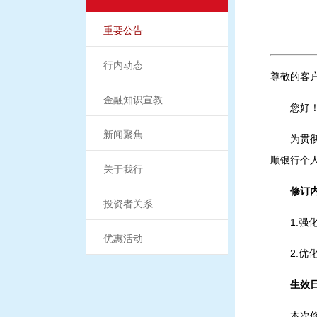
重要公告
行内动态
尊敬的客
金融知识宣教
您好
新闻聚焦
为贯
顺银行个
关于我行
修订
投资者关系
1.
优惠活动
2.
生效
本次修