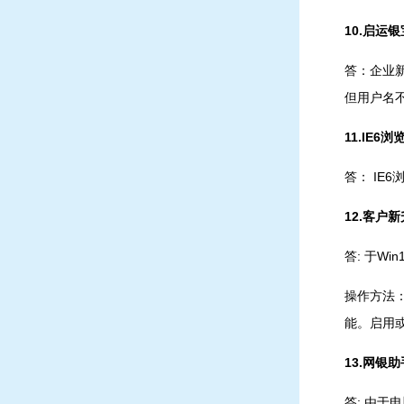
10.启运
答：企业
但用户名
11
.IE6
答： IE
12.
客户新
答: 于W
操作方法
能。启用或关
13.
网银助
答: 由