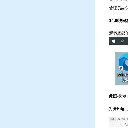
管理员身
14.IE
观察底部
此图标为E
打开Edg