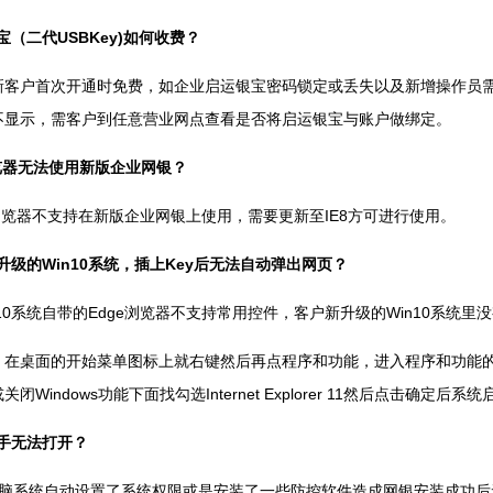
银宝（二代USBKey)如何收费？
新客户首次开通时免费，如企业启运银宝密码锁定或丢失以及新增操作员需
不显示，需客户到任意营业网点查看是否将启运银宝与账户做绑定。
浏览器无法使用新版企业网银？
6浏览器不支持在新版企业网银上使用，需要更新至IE8方可进行使用。
升级的Win10系统，插上Key后无法自动弹出网页？
in10系统自带的Edge浏览器不支持常用控件，客户新升级的Win10系统
：在桌面的开始菜单图标上就右键然后再点程序和功能，进入程序和功能的窗
闭Windows功能下面找勾选Internet Explorer 11然后点击确定后系
手无法打开？
于电脑系统自动设置了系统权限或是安装了一些防控软件造成网银安装成功