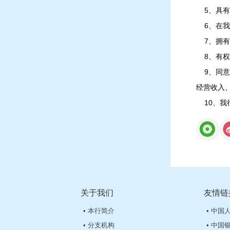
5、具有
6、在我
7、拥有
8、有权
9、同意
经营收入
10、我
关于我们
友情链
• 本行简介
• 中国
• 分支机构
• 中国