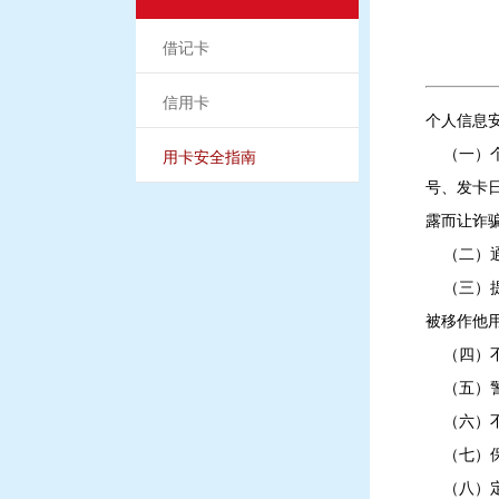
借记卡
信用卡
个人信息
（一）个
用卡安全指南
号、发卡
露而让诈
（二）通
（三）提
被移作他
（四）不
（五）警
（六）不
（七）保
（八）定